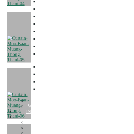
ม่านตาไก่
ม่านลอน
ม่านพับ
ม่านม้วน
ม่านปรับแสง
มู่ลี่ไม้
มู่ลี่อลูมิเนียม
ฉากกั้นห้อง
Mosquito Net
มุ้งลวด
มุ้งจีบ
มุ้งบานเลื่อน
มุ้งบานเปิด
Wallpaper
Building Film
Warranty and After Sales Service
INSPIRED COLLECTION
PORTFOLIO
Condo Decor
Home Decor
Townhome Decor