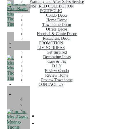
Warranty and After Sales Service
INSPIRED COLLECTION
PORTFOLIO
Condo Decor
Home Decor
Townhome Decor
Office Decor
Hospital & Clinic Decor
Restaurant Decor
PROMOTION
LIVING IDEAS
Get Inspired
Decorating Ideas
Care & Fix
D.I.Y
Review Condo
Review Home
Review Townhome
CONTACT US
SERVICE
About Us
Our Services
Curtain
ผ้าม่าน
ม่านจีบ