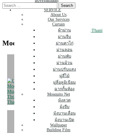
ilovepamaan
Skip
Search
to
for:
SERVICE
About Us
content
Our Services
Curtain
Mooban-Muangthong-Thani
ผ้าม่าน
ม่านจีบ
Mooban-Muangthong-Thani
ม่านตาไก่
ม่านลอน
ม่านพับ
ม่านม้วน
ม่านปรับแสง
มู่ลี่ไม้
มู่ลี่อลูมิเนียม
ฉากกั้นห้อง
Mosquito Net
มุ้งลวด
มุ้งจีบ
มุ้งบานเลื่อน
มุ้งบานเปิด
Wallpaper
Building Film