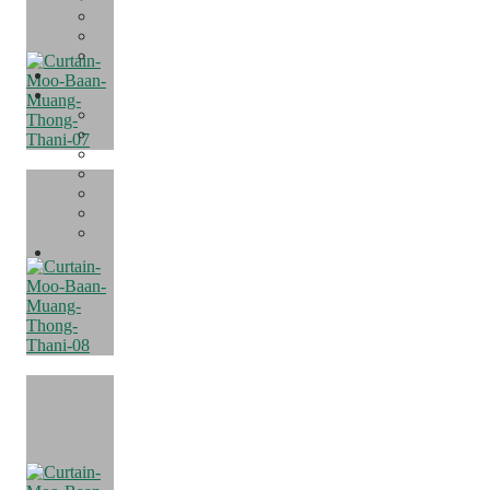
Office Decor
Hospital & Clinic Decor
Restaurant Decor
PROMOTION
LIVING IDEAS
Get Inspired
Decorating Ideas
Care & Fix
D.I.Y
Review Condo
Review Home
Review Townhome
CONTACT US