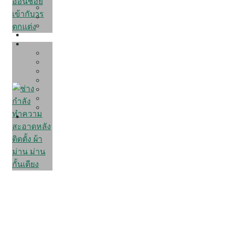
Office Decor
Hospital & Clinic Decor
Restaurant Decor
PROMOTION
LIVING IDEAS
Get Inspired
Decorating Ideas
Care & Fix
D.I.Y
Review Condo
Review Home
Review Townhome
CONTACT US