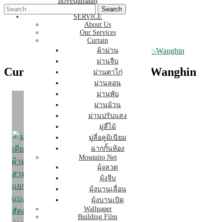
ilovepamaan
Skip
Search
to
for:
SERVICE
About Us
content
Our Services
Curtain
Curtain-Roller-Blind-Clinic-Wanghin
ผ้าม่าน
ม่านจีบ
Curtain-Roller-Blind-Clinic-Wanghin
ม่านตาไก่
ม่านลอน
ม่านพับ
ม่านม้วน
ม่านปรับแสง
มู่ลี่ไม้
มู่ลี่อลูมิเนียม
ฉากกั้นห้อง
Mosquito Net
มุ้งลวด
มุ้งจีบ
มุ้งบานเลื่อน
มุ้งบานเปิด
Wallpaper
Building Film