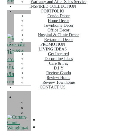
Warranty and After Sales Service
INSPIRED COLLECTION
PORTFOLIO
Condo Decor
Home Decor
Townhome Decor
Office Decor
Hospital & Clinic Decor
Restaurant Decor
PROMOTION
LIVING IDEAS
Get Inspired
Decorating Ideas
Care & Fix
D.I.Y
Review Condo
Review Home
Review Townhome
CONTACT US
SERVICE
About Us
Our Services
Curtain
ผ้าม่าน
ม่านจีบ