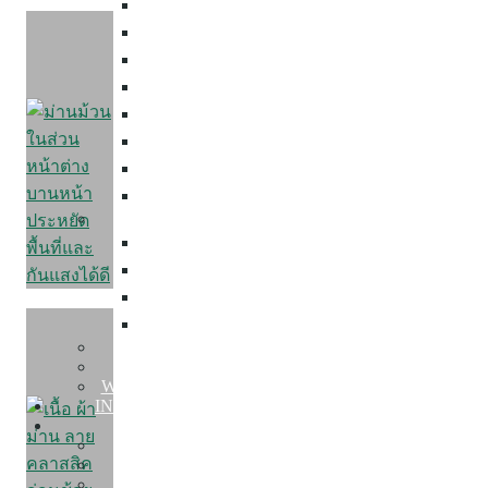
ม่านตาไก่
ม่านลอน
ม่านพับ
ม่านม้วน
ม่านปรับแสง
มู่ลี่ไม้
มู่ลี่อลูมิเนียม
ฉากกั้นห้อง
Mosquito Net
มุ้งลวด
มุ้งจีบ
มุ้งบานเลื่อน
มุ้งบานเปิด
Wallpaper
Building Film
Warranty and After Sales Service
INSPIRED COLLECTION
PORTFOLIO
Condo Decor
Home Decor
Townhome Decor