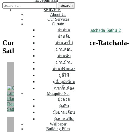
ilovepamaan
Skip
Search
to
for:
SERVICE
About Us
content
Our Services
Curtain
Curtain-Condo-Lumpini-Place-Ratchada-Sathu-2
ผ้าม่าน
ม่านจีบ
Curtain-Condo-Lumpini-Place-Ratchada-
ม่านตาไก่
Sathu-2
ม่านลอน
ม่านพับ
ม่านม้วน
ม่านปรับแสง
มู่ลี่ไม้
มู่ลี่อลูมิเนียม
ฉากกั้นห้อง
Mosquito Net
มุ้งลวด
มุ้งจีบ
มุ้งบานเลื่อน
มุ้งบานเปิด
Wallpaper
Building Film