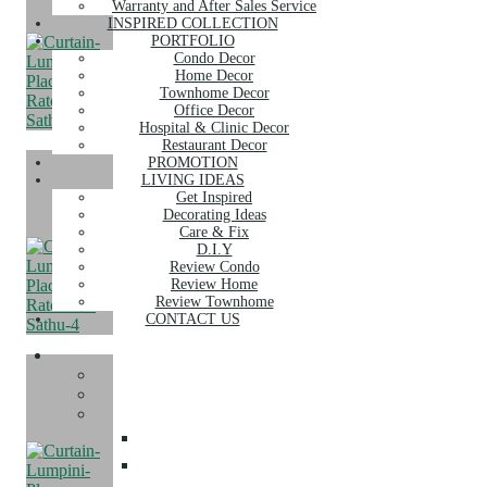
Warranty and After Sales Service
INSPIRED COLLECTION
PORTFOLIO
Condo Decor
Home Decor
Townhome Decor
Office Decor
Hospital & Clinic Decor
Restaurant Decor
PROMOTION
LIVING IDEAS
Get Inspired
Decorating Ideas
Care & Fix
D.I.Y
Review Condo
Review Home
Review Townhome
CONTACT US
SERVICE
About Us
Our Services
Curtain
ผ้าม่าน
ม่านจีบ