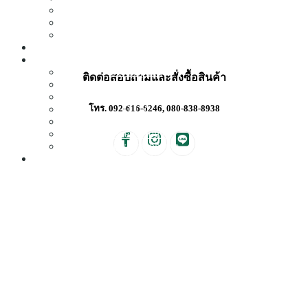
Office Decor
Hospital & Clinic Decor
Restaurant Decor
PROMOTION
LIVING IDEAS
Get Inspired
ติดต่อสอบถามและสั่งซื้อสินค้า
Decorating Ideas
Care & Fix
D.I.Y
โทร. 092-616-6246, 080-838-8938
Review Condo
Review Home
Review Townhome
CONTACT US