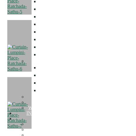
ม่านตาไก่
ม่านลอน
ม่านพับ
ม่านม้วน
ม่านปรับแสง
มู่ลี่ไม้
มู่ลี่อลูมิเนียม
ฉากกั้นห้อง
Mosquito Net
มุ้งลวด
มุ้งจีบ
มุ้งบานเลื่อน
มุ้งบานเปิด
Wallpaper
Building Film
Warranty and After Sales Service
INSPIRED COLLECTION
PORTFOLIO
Condo Decor
Home Decor
Townhome Decor