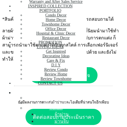
Warranty and After Sales Service
INSPIRED COLLECTION
PORTFOLIO
Condo Decor
*สินค้าบางตัวอาจยกเลิกการผลิตแล้ว สามารถสอบถามได้
Home Decor
Townhome Decor
Office Decor
ลายผ้าม่าน แบบสีพื้นไม่มีลวดลาย เป็นแบบที่นิยมนำมาใช้ทำ
Hospital & Clinic Decor
ผ้าม่าน มากที่สุด เพราะแค่เลือกสีให้เหมาะกับการตกแต่ง ก็
Restaurant Decor
PROMOTION
สามารถนำมาใช้ตกแต่งได้กับทุกสไตล์ การเลือกเฟอร์นิเจอร์
LIVING IDEAS
Get Inspired
และของประดับตกแต่งอื่นๆก็ทำได้ง่ายตามไปด้วย และยังไม่
Decorating Ideas
ทำให้รู้สึกเบื่อง่าย ใช้ได้ยาวนาน ไม่ล้าสมัย
Care & Fix
D.I.Y
Review Condo
Review Home
คลิกชมผลงานที่น่าสนใจ
Review Townhome
CONTACT US
SERVICE
About Us
ยังมีผลงานการตกแต่งผ้าม่านและไอเดียที่น่าสนใจอีกเพียบ
Our Services
Curtain
ผ้าม่าน
ติดต่อสอบถามประเมินราคา
ม่านจีบ