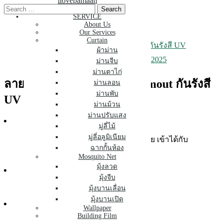
ilovepamaan
Skip
Search
to
for:
SERVICE
About Us
content
Our Services
Curtain
ลายผ้าม่าน Vol.3 ประเภท Dimout กันรังสี UV
ผ้าม่าน
March 28, 2020
September 17, 2025
ม่านจีบ
ม่านตาไก่
ลายผ้าม่าน Vol.3 ประเภท Dimout กันรังสี
ม่านลอน
ม่านพับ
UV
ม่านม้วน
ม่านปรับแสง
มู่ลี่ไม้
มู่ลี่อลูมิเนียม
ฉากกั้นห้อง
Mosquito Net
มุ้งลวด
มุ้งจีบ
มุ้งบานเลื่อน
มุ้งบานเปิด
Wallpaper
Building Film