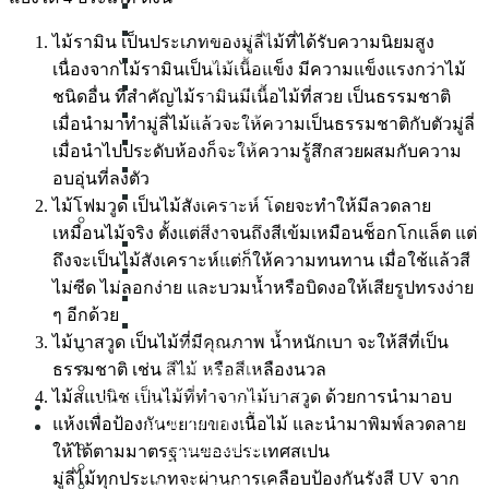
ม่านตาไก่
ม่านลอน
ไม้รามิน เป็นประเภทของมู่ลี่ไม้ที่ได้รับความนิยมสูง
ม่านพับ
เนื่องจากไม้รามินเป็นไม้เนื้อแข็ง มีความแข็งแรงกว่าไม้
ม่านม้วน
ชนิดอื่น ที่สำคัญไม้รามินมีเนื้อไม้ที่สวย เป็นธรรมชาติ
ม่านปรับแสง
เมื่อนำมาทำมู่ลี่ไม้แล้วจะให้ความเป็นธรรมชาติกับตัวมู่ลี่
มู่ลี่ไม้
เมื่อนำไปประดับห้องก็จะให้ความรู้สึกสวยผสมกับความ
มู่ลี่อลูมิเนียม
อบอุ่นที่ลงตัว
ฉากกั้นห้อง
ไม้โฟมวูด เป็นไม้สังเคราะห์ โดยจะทำให้มีลวดลาย
Mosquito Net
เหมือนไม้จริง ตั้งแต่สีงาจนถึงสีเข้มเหมือนช็อกโกแล็ต แต่
มุ้งลวด
ถึงจะเป็นไม้สังเคราะห์แต่ก็ให้ความทนทาน เมื่อใช้แล้วสี
มุ้งจีบ
ไม่ซีด ไม่ลอกง่าย และบวมน้ำหรือบิดงอให้เสียรูปทรงง่าย
มุ้งบานเลื่อน
ๆ อีกด้วย
มุ้งบานเปิด
ไม้บาสวูด เป็นไม้ที่มีคุณภาพ น้ำหนักเบา จะให้สีที่เป็น
Wallpaper
Building Film
ธรรมชาติ เช่น สีไม้ หรือสีเหลืองนวล
Warranty and After Sales Service
ไม้สแปนิช เป็นไม้ที่ทำจากไม้บาสวูด ด้วยการนำมาอบ
INSPIRED COLLECTION
แห้งเพื่อป้องกันขยายของเนื้อไม้ และนำมาพิมพ์ลวดลาย
PORTFOLIO
Condo Decor
ให้ได้ตามมาตรฐานของประเทศสเปน
Home Decor
มู่ลี่ไม้ทุกประเภทจะผ่านการเคลือบป้องกันรังสี UV จาก
Townhome Decor