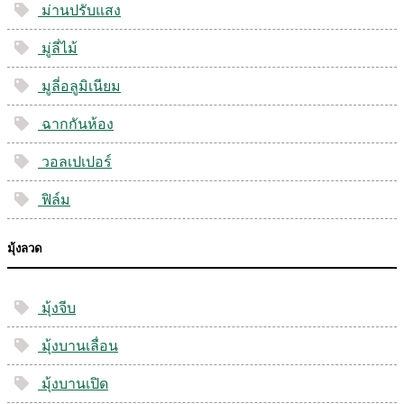
ม่านปรับแสง
มู่ลี่ไม้
มูลี่อลูมิเนียม
ฉากกันห้อง
วอลเปเปอร์
ฟิล์ม
มุ้งลวด
มุ้งจีบ
มุ้งบานเลื่อน
มุ้งบานเปิด