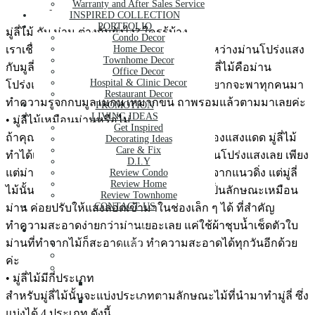
Warranty and After Sales Service
INSPIRED COLLECTION
PORTFOLIO
มู่ลี่ไม้ กับ ม่าน ต่างกันยังไง? ใครรู้บ้าง
Condo Decor
เราเชื่อว่าต้องมีหลายคนจำสับสนแน่เลย ระหว่างม่านโปร่งแสง
Home Decor
Townhome Decor
กับมูลี่ไม้ บางคนอาจจะเข้าใจผิดด้วยซ้ำว่ามูลี่ไม้คือม่าน
Office Decor
Hospital & Clinic Decor
โปร่งแสง ซึ่งจริง ๆ แล้วไม่ใช่เลยค่ะ เราจึงอยากจะพาทุกคนมา
Restaurant Decor
ทำความรู้จักกับมูลี่ไม้กันให้มากขึ้น ถ้าพร้อมแล้วตามมาเลยค่ะ
PROMOTION
LIVING IDEAS
• มู่ลี่ไม้เหมือนม่านหรือไม่
Get Inspired
ถ้าคุณสมบัติของม่านคือการบังแสงแดด กรองแสงแดด มู่ลี่ไม้
Decorating Ideas
Care & Fix
ทำได้เช่นกันค่ะ หลักการใช้งานคล้ายกับม่านโปร่งแสงเลย เพียง
D.I.Y
แต่ม่านโปร่งแสงจะบังคับทิศทางการเปิดปิดจากแนวดิ่ง แต่มู่ลี่
Review Condo
Review Home
ไม้นั้นบังคับตามแนวขวาง โดยจะแผ่นไม้ที่เป็นลักษณะเหมือน
Review Townhome
CONTACT US
ม่าน ค่อยปรับให้แสงลอดเข้ามาในช่องเล็ก ๆ ได้ ที่สำคัญ
ทำความสะอาดง่ายกว่าม่านเยอะเลย แค่ใช้ผ้าชุบน้ำเช็ดตัวใบ
SERVICE
About Us
ม่านที่ทำจากไม้ก็สะอาดแล้ว ทำความสะอาดได้ทุกวันอีกด้วย
Our Services
ค่ะ
Curtain
• มู่ลี่ไม้มีกี่ประเภท
ผ้าม่าน
สำหรับมู่ลี่ไม้นั้นจะแบ่งประเภทตามลักษณะไม้ที่นำมาทำมู่ลี่ ซึ่ง
ม่านจีบ
แบ่งได้ 4 ประเภท ดังนี้