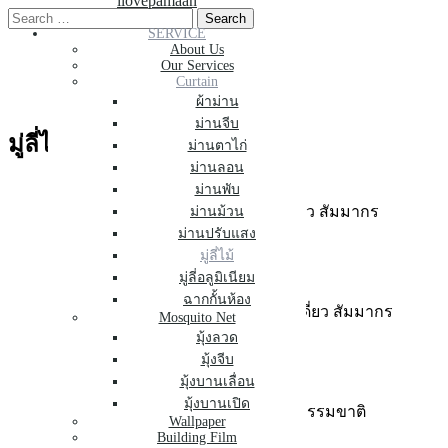
ilovepamaan
Skip
Search
to
for:
SERVICE
About Us
content
Our Services
Curtain
มู่ลี่ไม้
ผ้าม่าน
ม่านจีบ
มู่ลี่ไม้
ม่านตาไก่
ม่านลอน
ม่านพับ
ม่านม้วน
ม่านปรับแสง
มู่ลี่ไม้
มู่ลี่อลูมิเนียม
ฉากกั้นห้อง
Mosquito Net
มุ้งลวด
มุ้งจีบ
มุ้งบานเลื่อน
มุ้งบานเปิด
Wallpaper
Building Film