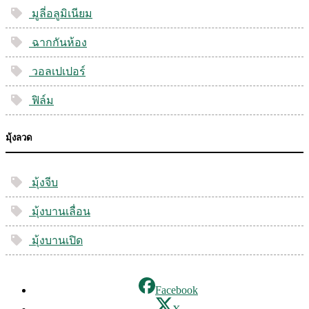
มูลี่อลูมิเนียม
ฉากกันห้อง
วอลเปเปอร์
ฟิล์ม
มุ้งลวด
มุ้งจีบ
มุ้งบานเลื่อน
มุ้งบานเปิด
Facebook