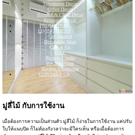
Townhome Decor
Office Decor
Hospital & Clinic Decor
Restaurant Decor
PROMOTION
LIVING IDEAS
Get Inspired
Decorating Ideas
Care & Fix
D.I.Y
Review Condo
Review Home
Review Townhome
CONTACT US
มู่ลี่ไม้ กับการใช้งาน
เมื่อต้องการความเป็นส่วนตัว มู่ลี่ไม้ ก็ง่ายในการใช้งาน แค่ปรับ
ใบให้แนบปิด ก็ไม่ต้องกังวลว่าจะมีใครเห็น หรือเมื่อต้องการ