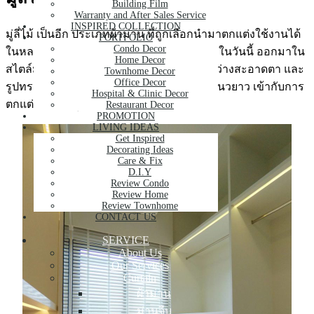
Building Film
Warranty and After Sales Service
INSPIRED COLLECTION
มู่ลี่ไม้ เป็นอีก ประเภทผ้าม่าน ที่ถูกเลือกนำมาตกแต่งใช้งานได้
PORTFOLIO
Condo Decor
ในหลายพื้นที่ และด้วยการตกแต่งห้องแต่งตัวในวันนี้ ออกมาใน
Home Decor
สไตล์มินิมอล ใบสีขาว ให้ความรู้สึกดูคลีน สว่างสะอาดตา และ
Townhome Decor
Office Decor
รูปทรงใบ มู่ลี่ไม้ ยังเป็นสี่เหลี่ยมผืนผ้าเรียบๆแนวยาว เข้ากับการ
Hospital & Clinic Decor
ตกแต่งอย่างที่สุด
Restaurant Decor
PROMOTION
LIVING IDEAS
Get Inspired
Decorating Ideas
Care & Fix
D.I.Y
Review Condo
Review Home
Review Townhome
CONTACT US
SERVICE
About Us
Our Services
Curtain
ผ้าม่าน
ม่านจีบ