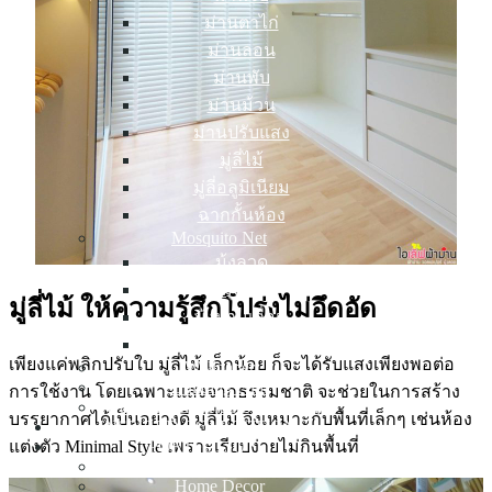
ม่านตาไก่
ม่านลอน
ม่านพับ
ม่านม้วน
ม่านปรับแสง
มู่ลี่ไม้
มู่ลี่อลูมิเนียม
ฉากกั้นห้อง
Mosquito Net
มุ้งลวด
มุ้งจีบ
มู่ลี่ไม้ ให้ความรู้สึกโปร่งไม่อึดอัด
มุ้งบานเลื่อน
มุ้งบานเปิด
เพียงแค่พลิกปรับใบ มู่ลี่ไม้ เล็กน้อย ก็จะได้รับแสงเพียงพอต่อ
Wallpaper
Building Film
การใช้งาน โดยเฉพาะแสงจากธรรมชาติ จะช่วยในการสร้าง
Warranty and After Sales Service
บรรยากาศได้เป็นอย่างดี มู่ลี่ไม้ จึงเหมาะกับพื้นที่เล็กๆ เช่นห้อง
INSPIRED COLLECTION
PORTFOLIO
แต่งตัว Minimal Style เพราะเรียบง่ายไม่กินพื้นที่
Condo Decor
Home Decor