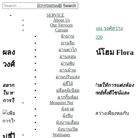
Skip
Search
ilovepamaan
to
for:
SERVICE
content
About Us
Our Services
ผลงาน มู่ลี่ไม้ ห้องแต่งตัว ทาวน์โฮม Flora วงศ์สว่าง
Curtain
ผ้าม่าน
January 23, 2020
January 24, 2020
ม่านจีบ
ม่านตาไก่
ผลงาน มู่ลี่ไม้ ห้องแต่งตัว ทาวน์โฮม Flora
ม่านลอน
วงศ์สว่าง
ม่านพับ
ม่านม้วน
ม่านปรับแสง
มู่ลี่ไม้
อยากมีห้องแต่งตัวสวยๆ มู่ลี่ไม้ จะเป็นอีกตัวช่วยให้การแต่งห้อง
มู่ลี่อลูมิเนียม
ใน ทาวน์โฮม Flora วงศ์สว่าง ดูลงตัว ตอบโจทย์ทั้งดีไซน์และ
ฉากกั้นห้อง
การใช้งาน
Mosquito Net
มุ้งลวด
มุ้งจีบ
มุ้งบานเลื่อน
มุ้งบานเปิด
Wallpaper
มู่ลี่ไม้ เรียงง่ายสไตล์มินิมอล