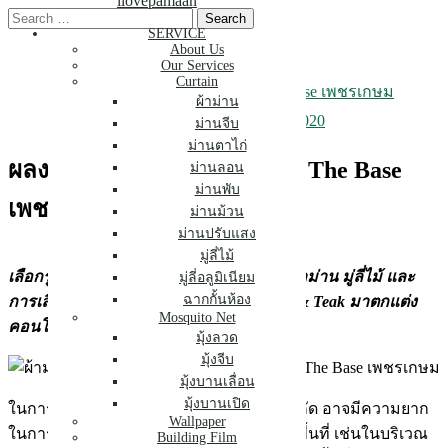
ilovepamaan
Skip
Search
to
for:
SERVICE
About Us
content
Our Services
Curtain
ผลงาน ผ้าม่าน มู่ลี่ไม้ คอนโด The Base เพชรเกษม
ผ้าม่าน
March 10, 2020
March 10, 2020
ม่านจีบ
ม่านตาไก่
ผลงาน ผ้าม่าน มู่ลี่ไม้ คอนโด The Base
ม่านลอน
ม่านพับ
เพชรเกษม
ม่านม้วน
ม่านปรับแสง
มู่ลี่ไม้
เลือกรูปแบบอย่างไรให้เหมาะกับพื้นที่ ทั้ง ผ้าม่าน มู่ลี่ไม้ และ
มู่ลี่อลูมิเนียม
ฉากกั้นห้อง
การเลือกใช้สีที่มีในธรรมชาติ Cappuccino & Teak มาตกแต่ง
Mosquito Net
คอนโด The Base เพชรเกษม
มุ้งลวด
มุ้งจีบ
มุ้งบานเลื่อน
มุ้งบานเปิด
ในการตกแต่ง คอนโด ส่วนใหญ่ที่มีพื้นที่จำกัด อาจมีความยาก
Wallpaper
ในการเลือกใช้ ผ้าม่าน เพื่อให้เหมาะสมกับพื้นที่ เช่นในบริเวณ
Building Film