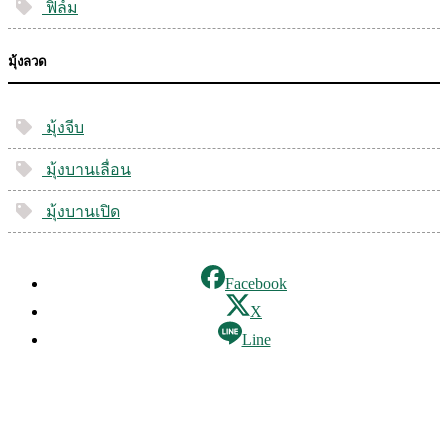
ฟิล์ม
มุ้งลวด
มุ้งจีบ
มุ้งบานเลื่อน
มุ้งบานเปิด
Facebook
X
Line