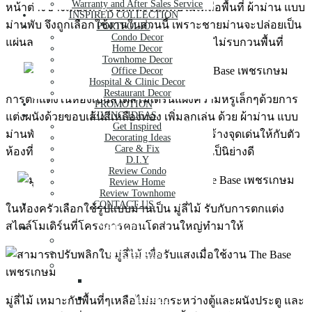
Warranty and After Sales Service
หน้าต่างข้างเตียงที่วางชิดผนังจนแทบไม่เหลือพื้นที่ ผ้าม่าน แบบ
INSPIRED COLLECTION
ม่านพับ จึงถูกเลือกใช้งานในส่วนนี้ เพราะชายม่านจะปล่อยเป็น
PORTFOLIO
Condo Decor
แผ่นลงมาสามารถสอดเข้าข้างที่นอนได้โดยไม่รบกวนพื้นที่
Home Decor
Townhome Decor
Office Decor
Hospital & Clinic Decor
Restaurant Decor
การตกแต่งในห้องเป็นสไตล์โมเดิร์นแฝงความหรูเล็กๆด้วยการ
PROMOTION
LIVING IDEAS
แต่งผนังด้วยขอบเส้นสีเหลืองทอง เพิ่มลูกเล่น ด้วย ผ้าม่าน แบบ
Get Inspired
ม่านพับ สี Cappuccino สีออกน้ำตาลติดส้ม สร้างจุดเด่นให้กับตัว
Decorating Ideas
Care & Fix
ห้องที่อาจดูโล่งขาดความน่าสนใจเกินไปได้เป็นิย่างดี
D.I.Y
Review Condo
Review Home
Review Townhome
CONTACT US
ในห้องครัวเลือกใช้รูปแบบม่านเป็น มู่ลี่ไม้ รับกับการตกแต่ง
สไตล์โมเดิร์นที่โครงการคอนโดส่วนใหญ่ทำมาให้
SERVICE
About Us
Our Services
Curtain
ผ้าม่าน
ม่านจีบ
มู่ลี่ไม้ เหมาะกับพื้นที่ๆเหลือไม่มากระหว่างตู้และผนังประตู และ