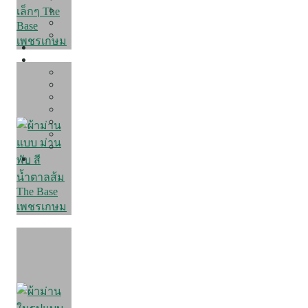
Office Decor
Hospital & Clinic Decor
Restaurant Decor
PROMOTION
LIVING IDEAS
Get Inspired
Decorating Ideas
Care & Fix
D.I.Y
Review Condo
Review Home
Review Townhome
CONTACT US