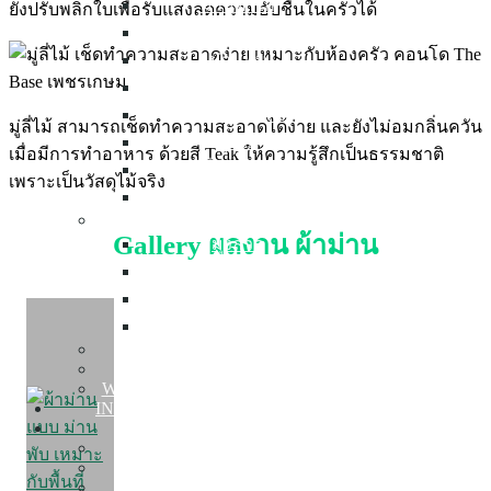
ม่านตาไก่
ยังปรับพลิกใบเพื่อรับแสงลดความอับชื้นในครัวได้
ม่านลอน
ม่านพับ
ม่านม้วน
ม่านปรับแสง
มู่ลี่ไม้ สามารถเช็ดทำความสะอาดได้ง่าย และยังไม่อมกลิ่นควัน
มู่ลี่ไม้
เมื่อมีการทำอาหาร ด้วยสี Teak ให้ความรู้สึกเป็นธรรมชาติ
มู่ลี่อลูมิเนียม
เพราะเป็นวัสดุไม้จริง
ฉากกั้นห้อง
Mosquito Net
Gallery ผลงาน ผ้าม่าน
มุ้งลวด
มุ้งจีบ
มุ้งบานเลื่อน
มุ้งบานเปิด
Wallpaper
Building Film
Warranty and After Sales Service
INSPIRED COLLECTION
PORTFOLIO
Condo Decor
Home Decor
Townhome Decor